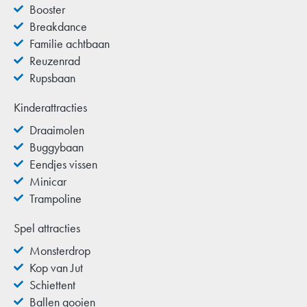
Booster
Breakdance
Familie achtbaan
Reuzenrad
Rupsbaan
Kinderattracties
Draaimolen
Buggybaan
Eendjes vissen
Minicar
Trampoline
Spel attracties
Monsterdrop
Kop van Jut
Schiettent
Ballen gooien