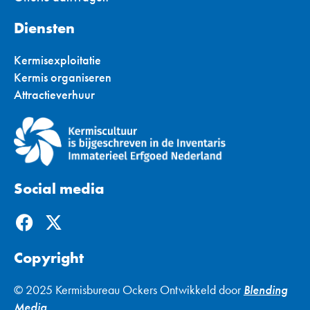
Diensten
Kermisexploitatie
Kermis organiseren
Attractieverhuur
Social media
F
X
a
-
c
t
Copyright
e
w
b
i
© 2025 Kermisbureau Ockers Ontwikkeld door
Blending
o
t
Media