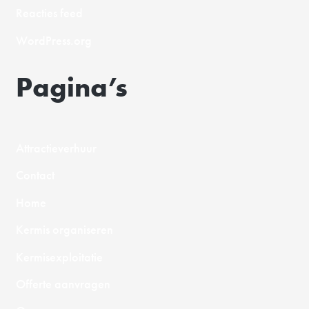
Reacties feed
WordPress.org
Pagina’s
Attractieverhuur
Contact
Home
Kermis organiseren
Kermisexploitatie
Offerte aanvragen