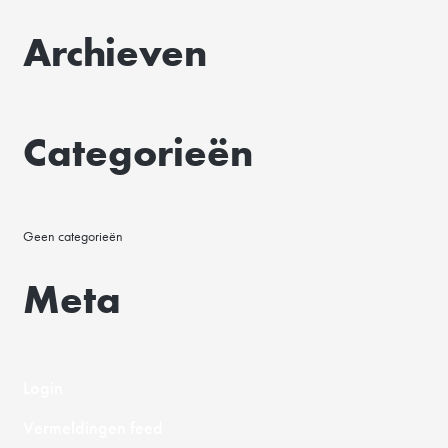
a
Archieven
a
r
:
Categorieën
Geen categorieën
Meta
Login
Vermeldingen feed