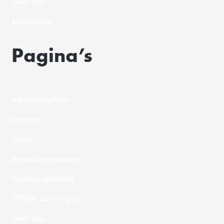
Over ons
Referenties
Pagina’s
Attractieverhuur
Contact
Home
Kermis organiseren
Kermisexploitatie
Offerte aanvragen
Over ons