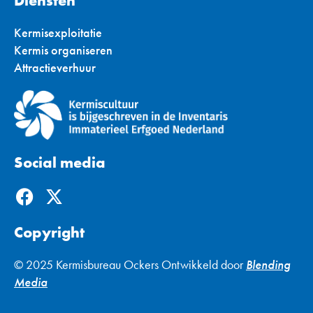
Diensten
Kermisexploitatie
Kermis organiseren
Attractieverhuur
Social media
F
X
a
-
c
t
Copyright
e
w
b
i
© 2025 Kermisbureau Ockers Ontwikkeld door
Blending
o
t
Media
o
t