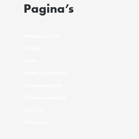
Pagina’s
Attractieverhuur
Contact
Home
Kermis organiseren
Kermisexploitatie
Offerte aanvragen
Over ons
Referenties