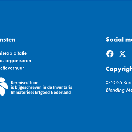
nsten
Social m
F
X
isexploitatie
a
-
is organiseren
c
t
actieverhuur
Copyrig
e
w
b
i
© 2025 Kerm
o
t
Blending M
o
t
k
e
r