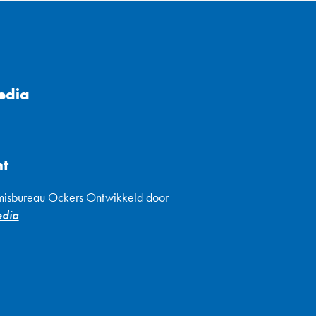
edia
ht
isbureau Ockers Ontwikkeld door
edia