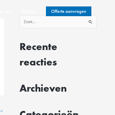
er ons
Contact
Offerte aanvragen
Z
o
e
Recente
k
n
reacties
a
a
r
Archieven
:
→
Categorieën