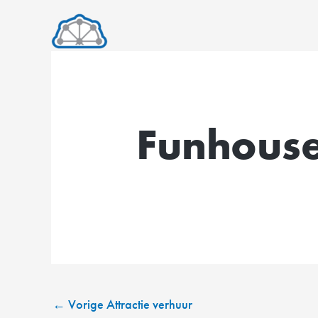
Ga
naar
de
inhoud
Funhouse
←
Vorige Attractie verhuur