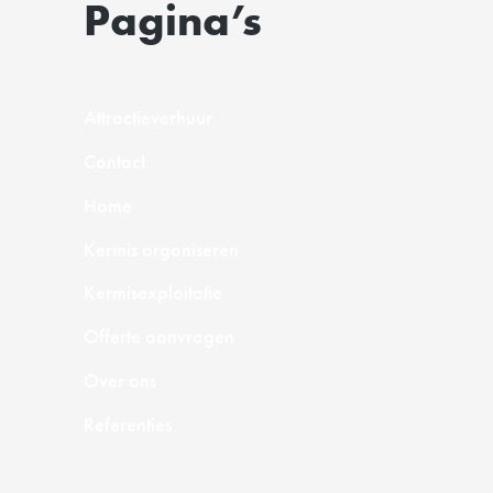
Pagina’s
Attractieverhuur
Contact
Home
Kermis organiseren
Kermisexploitatie
Offerte aanvragen
Over ons
Referenties