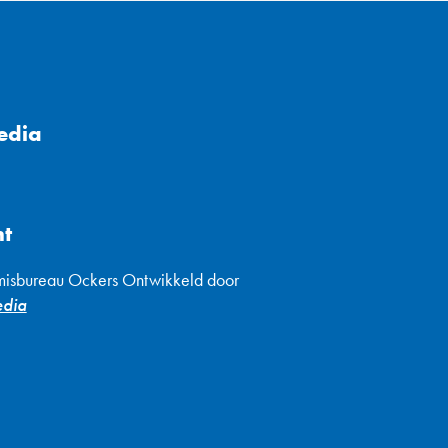
edia
ht
isbureau Ockers Ontwikkeld door
edia