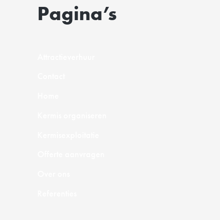
Pagina’s
Attractieverhuur
Contact
Home
Kermis organiseren
Kermisexploitatie
Offerte aanvragen
Over ons
Referenties