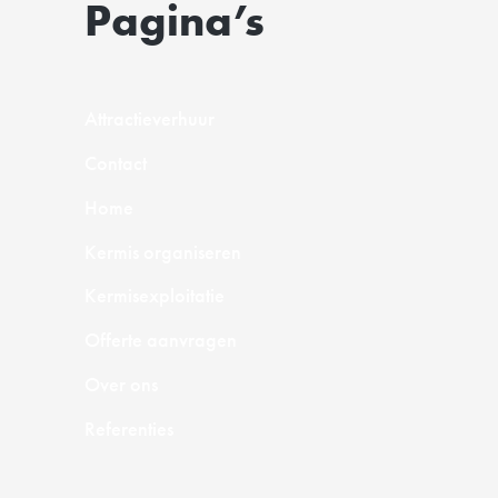
Pagina’s
Attractieverhuur
Contact
Home
Kermis organiseren
Kermisexploitatie
Offerte aanvragen
Over ons
Referenties