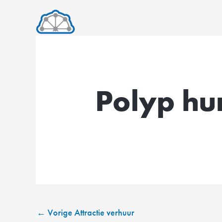
Ga
naar
de
inhoud
Polyp hu
←
Vorige Attractie verhuur