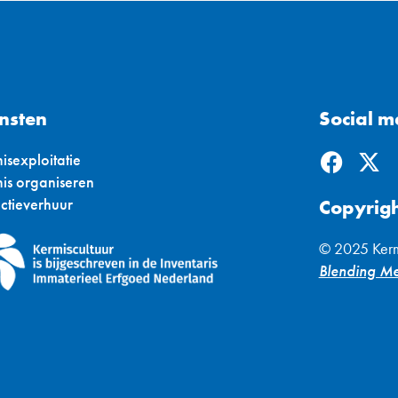
nsten
Social m
F
X
isexploitatie
a
-
is organiseren
c
t
actieverhuur
Copyrig
e
w
b
i
© 2025 Kerm
o
t
Blending M
o
t
k
e
r