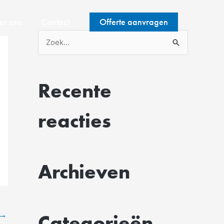
er ons
Contact
Offerte aanvragen
Z
o
e
Recente
k
n
reacties
a
a
r
Archieven
:
→
Categorieën